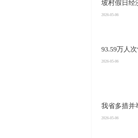
坡村假日经
2026-05-06
93.59万
2026-05-06
我省多措并
2026-05-06