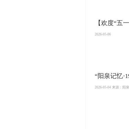
【欢度“五一
2026-05-06
“阳泉记忆·
2026-05-04
来源：阳