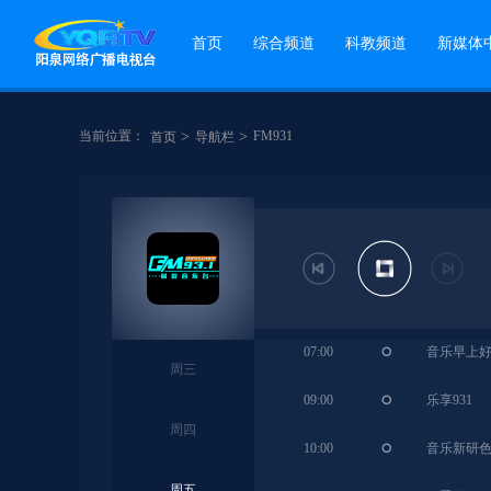
首页
综合频道
科教频道
新媒体
当前位置：
>
>
FM931
首页
导航栏
06:00
《在晴朗
07:00
音乐早上
周三
09:00
乐享931
周四
10:00
音乐新研
周五