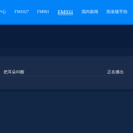
FM931
中心
FM1027
FM901
国内新闻
阳泉随手拍
把耳朵叫醒
正在播出
的一天出发》
好
色