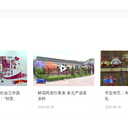
·社会工作面
鲜花民宿引客来 多元产业富
平定布艺：布
“邻里...
乡村
礼
2026-06-28
2026-06-28