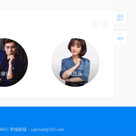
顶部
李俊依
侯思蕊
015
举报邮箱：yqtvxmt@163.com