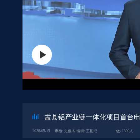
盂县铝产业链一体化项目首台
2026-05-15
审核: 史俊杰
编辑: 王彬成
1399人