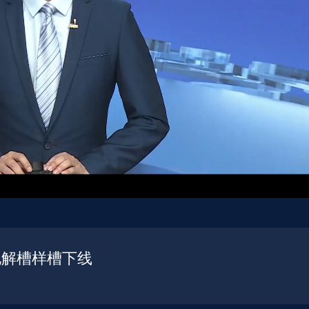
电解槽样槽下线