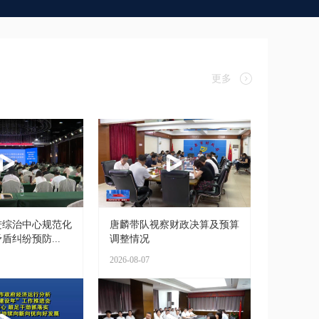
更多
进综治中心规范化
唐麟带队视察财政决算及预算
盾纠纷预防...
调整情况
2026-08-07