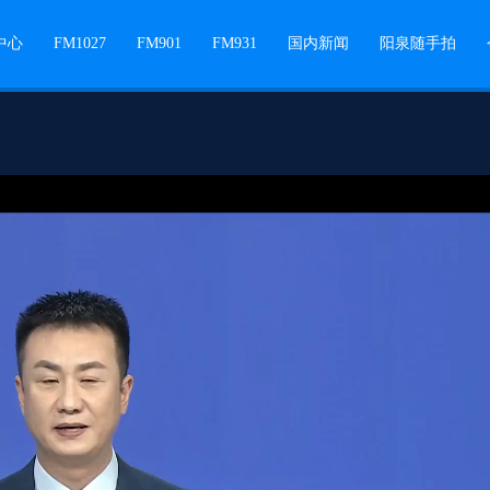
中心
FM1027
FM901
FM931
国内新闻
阳泉随手拍