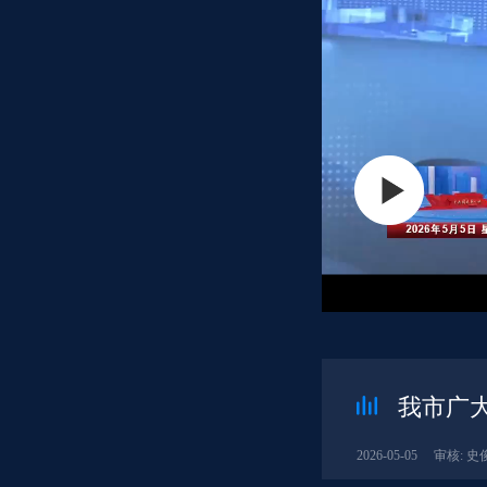
我市广
2026-05-05
审核: 史