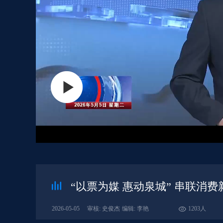
“以票为媒 惠动泉城” 串联消费
2026-05-05
审核: 史俊杰
编辑: 李艳
1203人