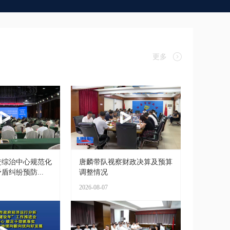
更多
进综治中心规范化
唐麟带队视察财政决算及预算
盾纠纷预防...
调整情况
2026-08-07