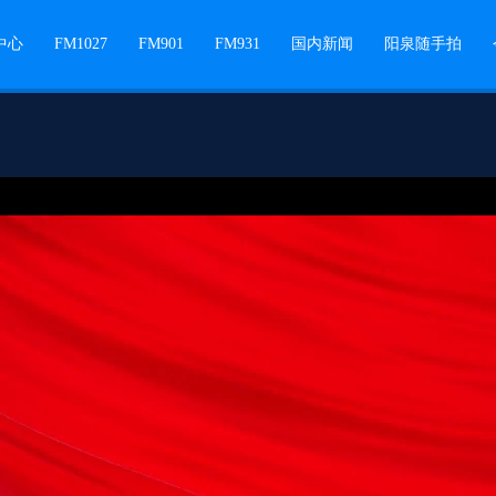
中心
FM1027
FM901
FM931
国内新闻
阳泉随手拍