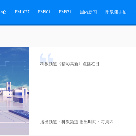
中心
FM1027
FM901
FM931
国内新闻
阳泉随手拍
科教频道《精彩高新》点播栏目
播出频道：科教频道 播出时间：每周四