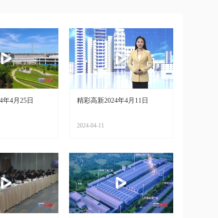
4年4月25日
精彩高新2024年4月11日
2024-04-11