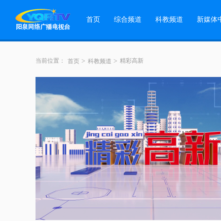
首页
综合频道
科教频道
新媒体
当前位置：
>
>
精彩高新
首页
科教频道