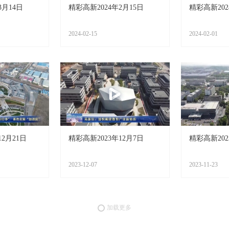
3月14日
精彩高新2024年2月15日
精彩高新202
2024-02-15
2024-02-01
12月21日
精彩高新2023年12月7日
精彩高新202
2023-12-07
2023-11-23
加载更多