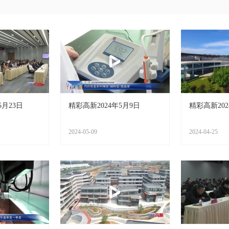
5月23日
精彩高新2024年5月9日
精彩高新202
2024-05-09
2024-04-25