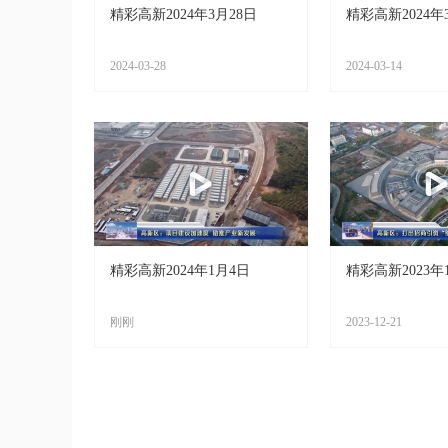
精彩高新2024年3月28日
精彩高新2024年
2024-03-28
2024-03-14
精彩高新2024年1月4日
精彩高新2023年
刚刚
2023-12-21