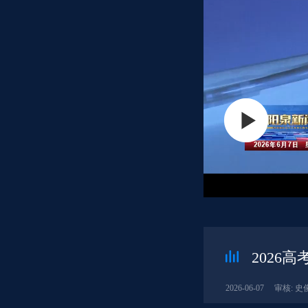
2026
2026-06-07
审核: 史