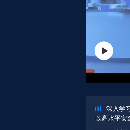
深入学
以高水平安