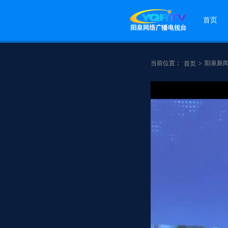
首页
当前位置：
>
阳泉新
首页
点赞
分享