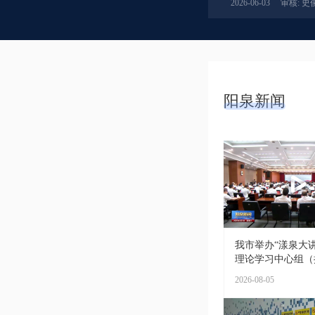
2026-06-03
审核: 史
阳泉新闻
我市举办“漾泉大讲
理论学习中心组（扩
2026-08-05