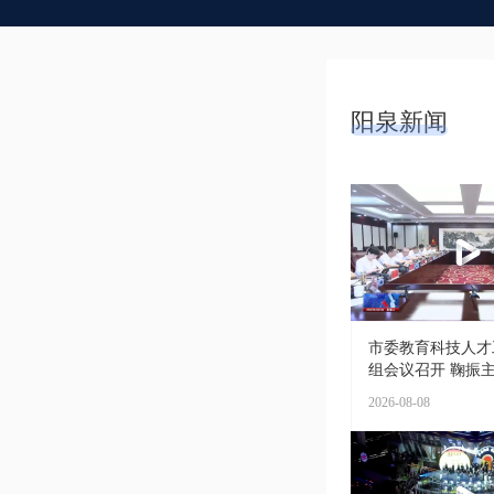
阳泉新闻
市委教育科技人才
组会议召开 鞠振主持
2026-08-08