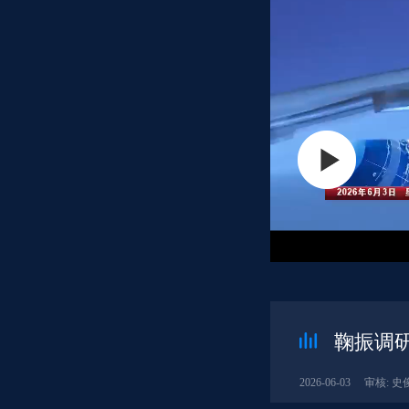
鞠振调
2026-06-03
审核: 史