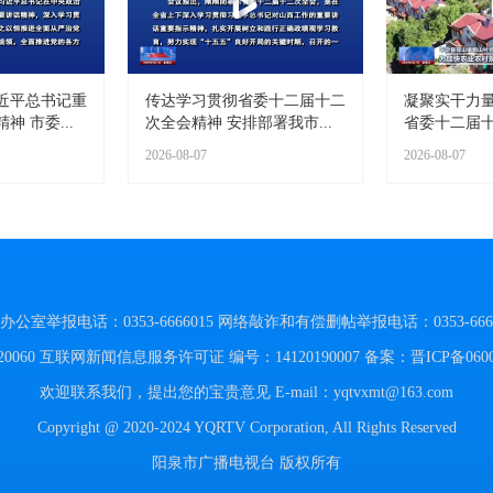
近平总书记重
传达学习贯彻省委十二届十二
凝聚实干力量
 市委...
次全会精神 安排部署我市...
省委十二届十
2026-08-07
2026-08-07
举报电话：0353-6666015
网络敲诈和有偿删帖举报电话：0353-6666
060
互联网新闻信息服务许可证 编号：14120190007
备案：晋ICP备060
欢迎联系我们，提出您的宝贵意见
E-mail：yqtvxmt@163.com
Copyright @ 2020-2024 YQRTV Corporation, All Rights Reserved
阳泉市广播电视台 版权所有