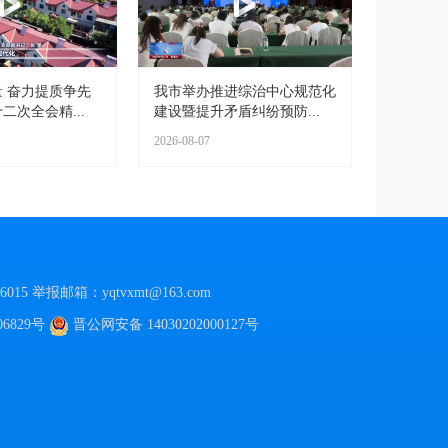
 奋力提质争先
我市举办推进综治中心规范化
二次全会精...
建设暨提升矛盾纠纷预防...
2026-08-07
015
举报邮箱：yqtvxmt@163.com
06829号
晋公网安备
14030202000127号