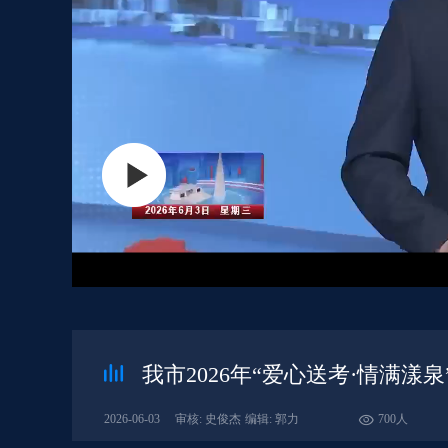
我市2026年“爱心送考·情满漾
2026-06-03
审核: 史俊杰
编辑: 郭力
700人