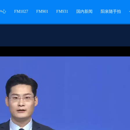
中心
FM1027
FM901
FM931
国内新闻
阳泉随手拍