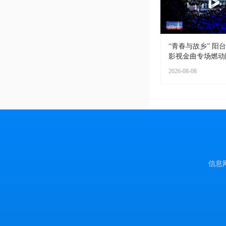
“青春与故乡” 阳台
影视金曲专场燃动阳
2026-08-08
信息网