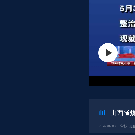
山西省
2026-06-03
审核: 史