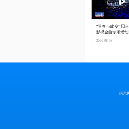
“青春与故乡” 阳台
影视金曲专场燃动阳
2026-08-08
信息网