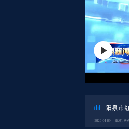
阳泉市
2026-04-09
审核: 史