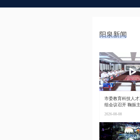
阳泉新闻
市委教育科技人才
组会议召开 鞠振主持
2026-08-08