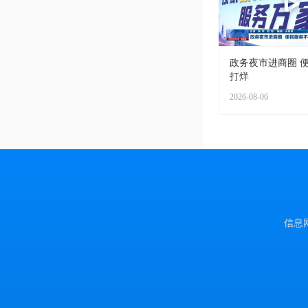
政务夜市进商圈 
打烊
2026-08-06
信息网