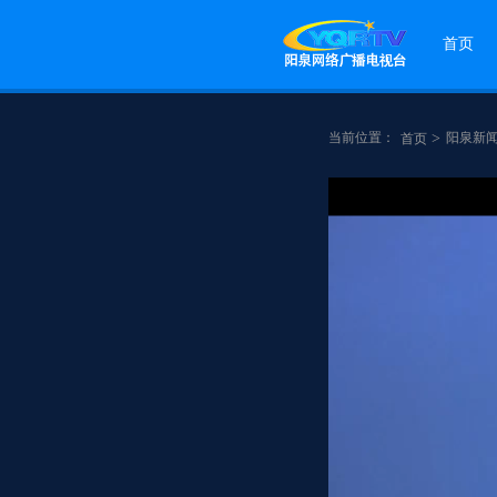
首页
当前位置：
>
阳泉新
首页
点赞
分享