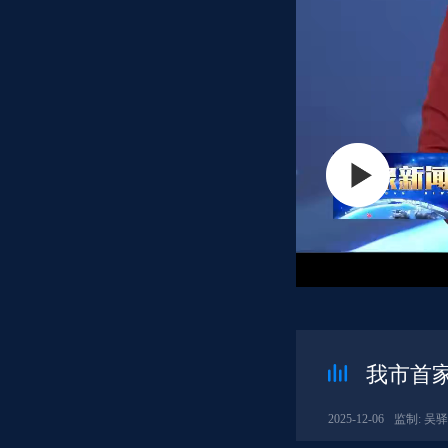
我市首
2025-12-06
监制: 吴驿