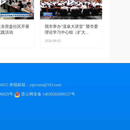
道东营盘社区开展
我市举办“漾泉大讲堂” 暨市委
实践活动
理论学习中心组（扩大...
2026-08-05
015
举报邮箱：yqtvxmt@163.com
06829号
晋公网安备
14030202000127号