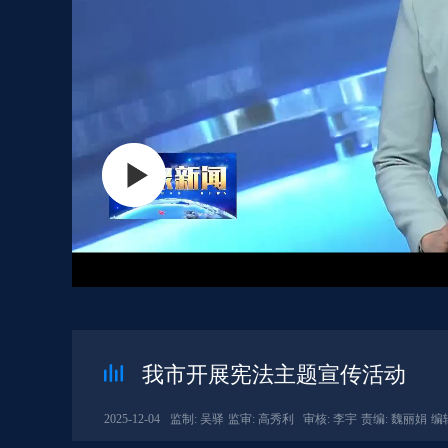
我市开展宪法主题宣传活动
2025-12-04
监制: 吴驿
监审: 高秀利
审核: 李宇
责编: 魏丽娟
编