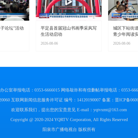
子论坛”活动
平定县首届冠山书画季采风写
城区下站街
生活动启动
青少年阅读
2026-08-06
2026-08-06
举报电话：0353-6666015
网络敲诈和有偿删帖举报电话：0353-6666
060
互联网新闻信息服务许可证 编号：14120190007
备案：晋ICP备060
欢迎联系我们，提出您的宝贵意见
E-mail：yqtvxmt@163.com
Copyright @ 2020-2024 YQRTV Corporation, All Rights Reserved
阳泉市广播电视台 版权所有