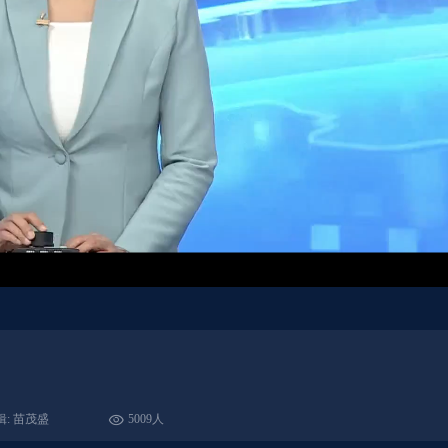
辑: 苗茂盛
5009人