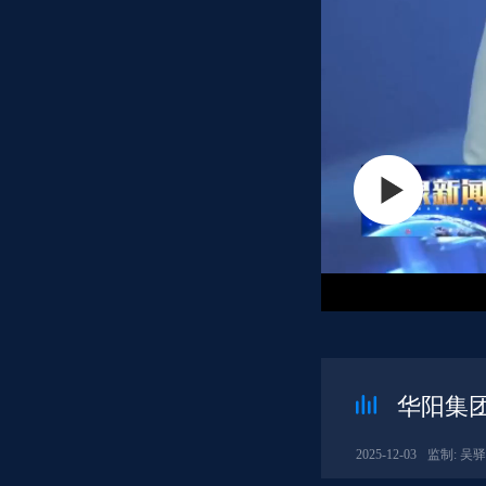
华阳集
2025-12-03
监制: 吴驿