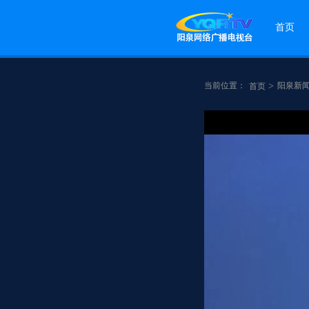
首页
当前位置：
>
阳泉新
首页
点赞
分享