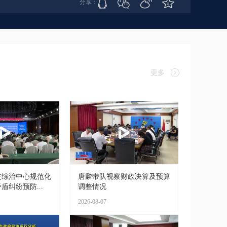
分享：
更多
进综治中心规范化
唐麟带队视察财政决算及预算
盾纠纷预防...
调整情况
2026-08-07