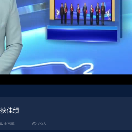
中获佳绩
辑: 王彬成
875人