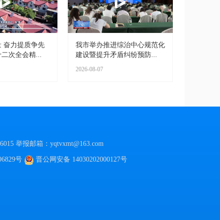
 奋力提质争先
我市举办推进综治中心规范化
二次全会精...
建设暨提升矛盾纠纷预防...
2026-08-07
015
举报邮箱：yqtvxmt@163.com
06829号
晋公网安备
14030202000127号