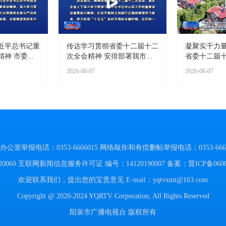
近平总书记重
传达学习贯彻省委十二届十二
凝聚实干力量
 市委...
次全会精神 安排部署我市...
省委十二届十
2026-08-07
2026-08-07
举报电话：0353-6666015
网络敲诈和有偿删帖举报电话：0353-6666
060
互联网新闻信息服务许可证 编号：14120190007
备案：晋ICP备060
欢迎联系我们，提出您的宝贵意见
E-mail：yqtvxmt@163.com
Copyright @ 2020-2024 YQRTV Corporation, All Rights Reserved
阳泉市广播电视台 版权所有