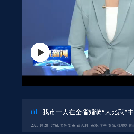
我市一人在全省婚调“大比武”
2025-10-28
监制: 吴驿
监审: 高秀利
审核: 李宇
责编: 魏丽娟
编