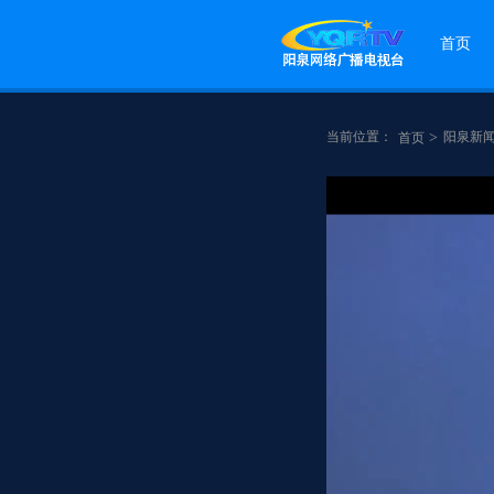
首页
当前位置：
>
阳泉新
首页
点赞
分享