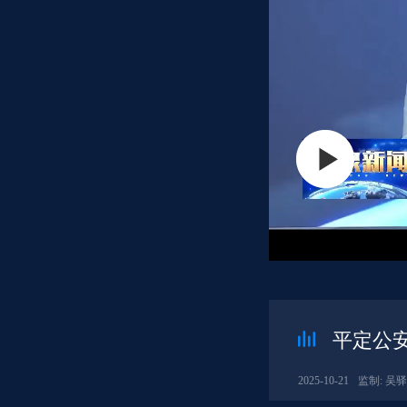
平定公安
2025-10-21
监制: 吴驿