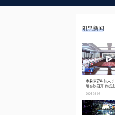
阳泉新闻
市委教育科技人才
组会议召开 鞠振主持
2026-08-08