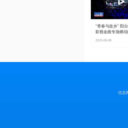
“青春与故乡” 阳台
影视金曲专场燃动阳
2026-08-08
信息网