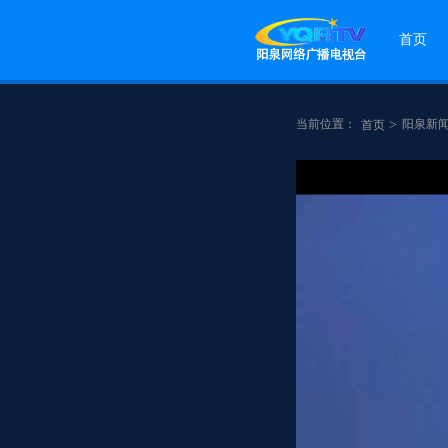
首页
当前位置：
>
阳泉新
首页
点赞
分享