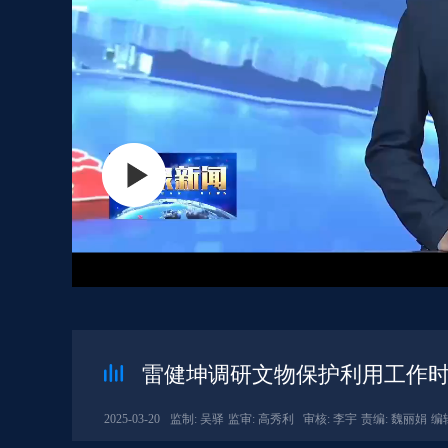
雷健坤调研文物保护利用工作时
2025-03-20
监制: 吴驿
监审: 高秀利
审核: 李宇
责编: 魏丽娟
编