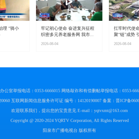
理 “骑小
牢记初心使命 奋进复兴征程
扛牢时代使命
心
织密多元养老服务网 我市...
聚“链”成势 引
2026-08-04
2026-08-04
举报电话：0353-6666015
网络敲诈和有偿删帖举报电话：0353-6666
060
互联网新闻信息服务许可证 编号：14120190007
备案：晋ICP备060
欢迎联系我们，提出您的宝贵意见
E-mail：yqtvxmt@163.com
Copyright @ 2020-2024 YQRTV Corporation, All Rights Reserved
阳泉市广播电视台 版权所有