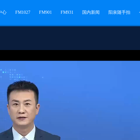
中心
FM1027
FM901
FM931
国内新闻
阳泉随手拍