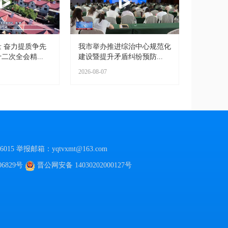
 奋力提质争先
我市举办推进综治中心规范化
二次全会精...
建设暨提升矛盾纠纷预防...
2026-08-07
015
举报邮箱：yqtvxmt@163.com
06829号
晋公网安备
14030202000127号