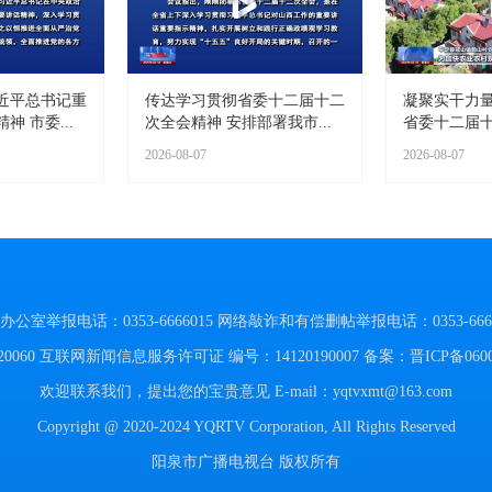
近平总书记重
传达学习贯彻省委十二届十二
凝聚实干力量
 市委...
次全会精神 安排部署我市...
省委十二届十
2026-08-07
2026-08-07
举报电话：0353-6666015
网络敲诈和有偿删帖举报电话：0353-6666
060
互联网新闻信息服务许可证 编号：14120190007
备案：晋ICP备060
欢迎联系我们，提出您的宝贵意见
E-mail：yqtvxmt@163.com
Copyright @ 2020-2024 YQRTV Corporation, All Rights Reserved
阳泉市广播电视台 版权所有