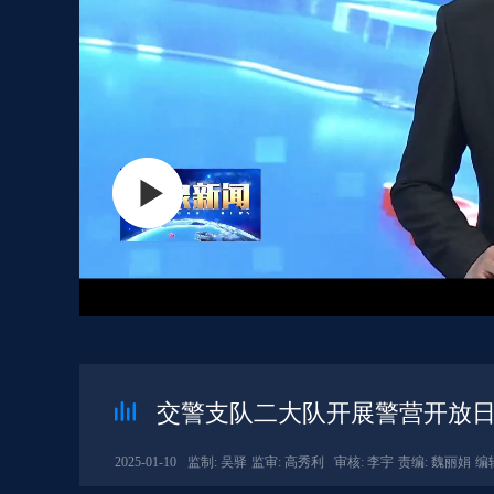
交警支队二大队开展警营开放
2025-01-10
监制: 吴驿
监审: 高秀利
审核: 李宇
责编: 魏丽娟
编