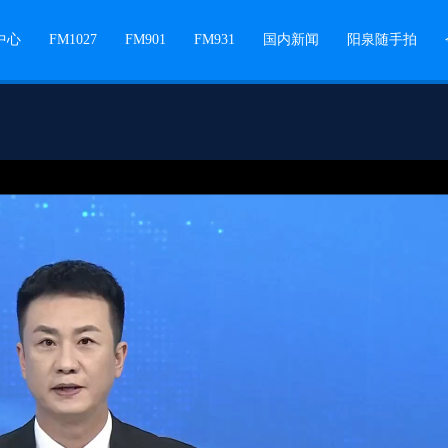
中心
FM1027
FM901
FM931
国内新闻
阳泉随手拍