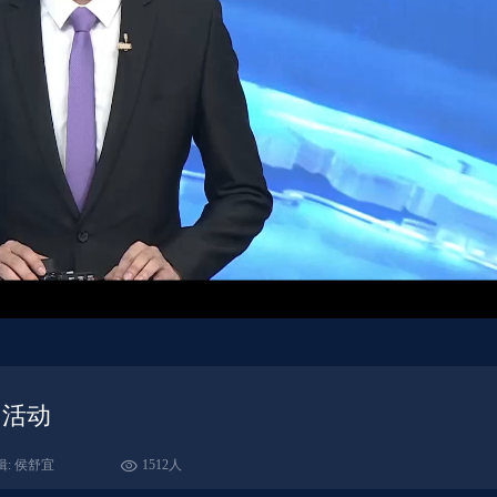
日活动
辑: 侯舒宜
1512人