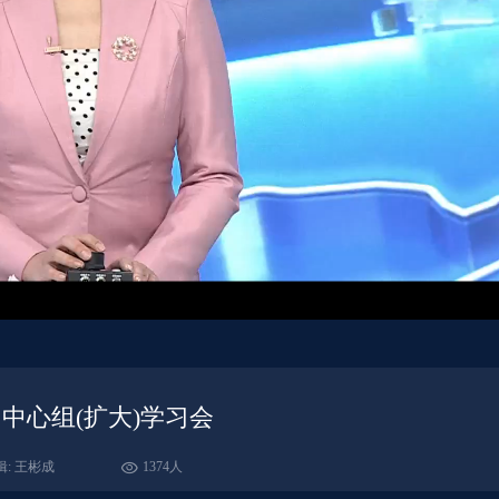
中心组(扩大)学习会
辑: 王彬成
1374人