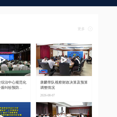
更多
进综治中心规范化
唐麟带队视察财政决算及预算
盾纠纷预防...
调整情况
2026-08-07