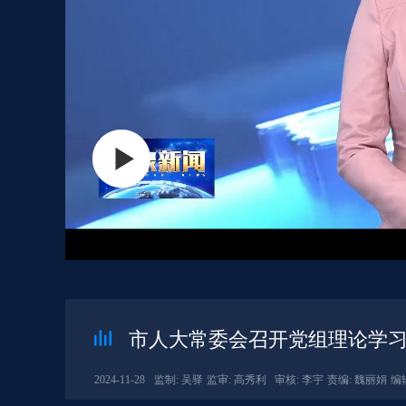
市人大常委会召开党组理论学习
2024-11-28
监制: 吴驿
监审: 高秀利
审核: 李宇
责编: 魏丽娟
编