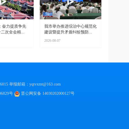
 奋力提质争先
我市举办推进综治中心规范化
二次全会精...
建设暨提升矛盾纠纷预防...
2026-08-07
015
举报邮箱：yqtvxmt@163.com
06829号
晋公网安备
14030202000127号