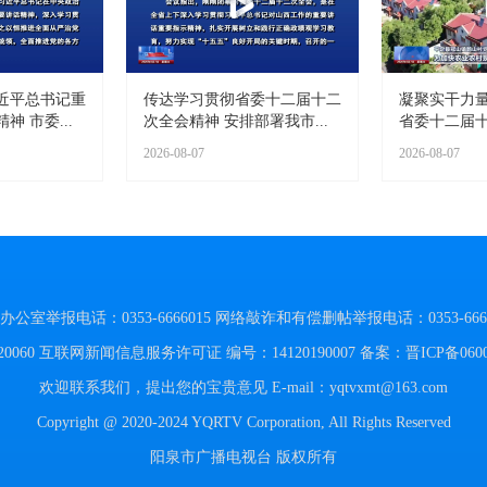
近平总书记重
传达学习贯彻省委十二届十二
凝聚实干力量
 市委...
次全会精神 安排部署我市...
省委十二届十
2026-08-07
2026-08-07
举报电话：0353-6666015
网络敲诈和有偿删帖举报电话：0353-6666
060
互联网新闻信息服务许可证 编号：14120190007
备案：晋ICP备060
欢迎联系我们，提出您的宝贵意见
E-mail：yqtvxmt@163.com
Copyright @ 2020-2024 YQRTV Corporation, All Rights Reserved
阳泉市广播电视台 版权所有