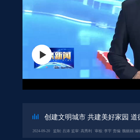
创建文明城市 共建美好家园 道
2024-09-20
监制: 吕涛
监审: 高秀利
审核: 李宇
责编: 魏丽娟
编