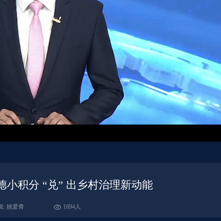
德小积分 “兑” 出乡村治理新动能
辑: 姚爱青
1694人