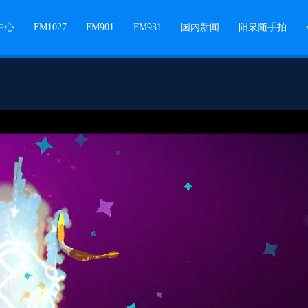
中心
FM1027
FM901
FM931
国内新闻
阳泉随手拍