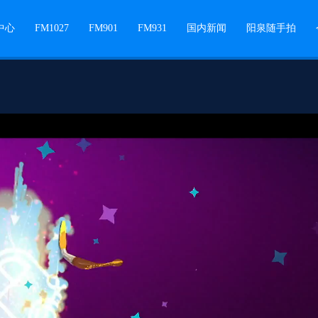
中心
FM1027
FM901
FM931
国内新闻
阳泉随手拍