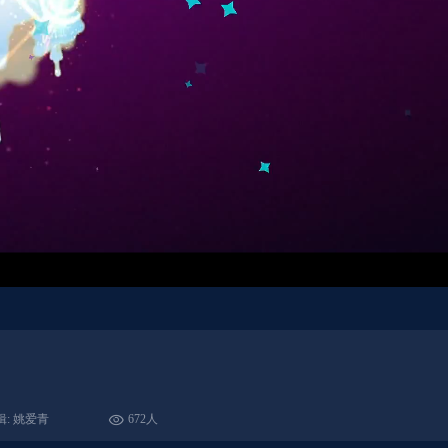
辑: 姚爱青
672人