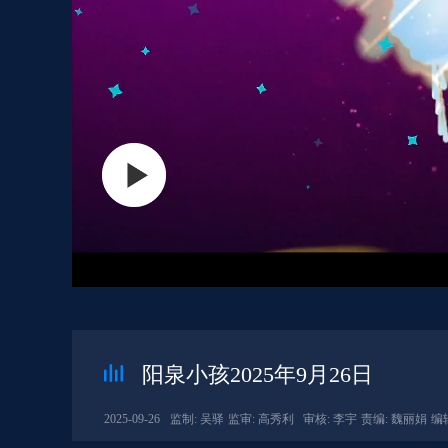
阳泉小孩2025年9月26日
2025-09-26
监制: 吴驿
监审: 高秀利
审核: 李宇
责编: 魏丽娟
编