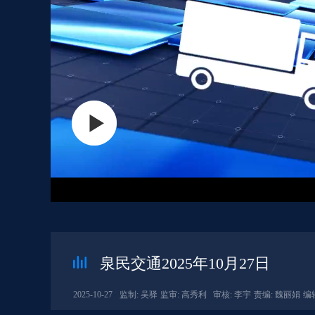
泉民交通2025年10月27日
2025-10-27
监制: 吴驿
监审: 高秀利
审核: 李宇
责编: 魏丽娟
编