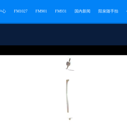
中心
FM1027
FM901
FM931
国内新闻
阳泉随手拍