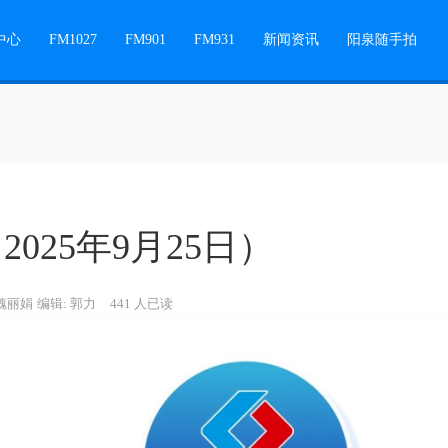
中心
FM1027
FM901
FM931
新闻资讯
阳泉随手拍
025年9月25日）
 魏丽娟
编辑: 郭力
441 人已读